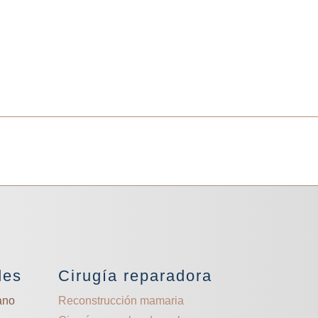
des
Cirugía reparadora
ano
Reconstrucción mamaria