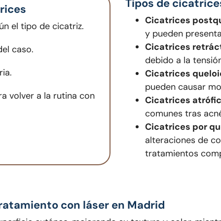
Tipos de cicatric
rices
Cicatrices postqu
 el tipo de cicatriz.
y pueden presentar
Cicatrices retráct
el caso.
debido a la tensión
ia.
Cicatrices queloi
pueden causar mol
a volver a la rutina con
Cicatrices atrófi
comunes tras acné
Cicatrices por q
alteraciones de co
tratamientos com
 tratamiento con láser en Madrid