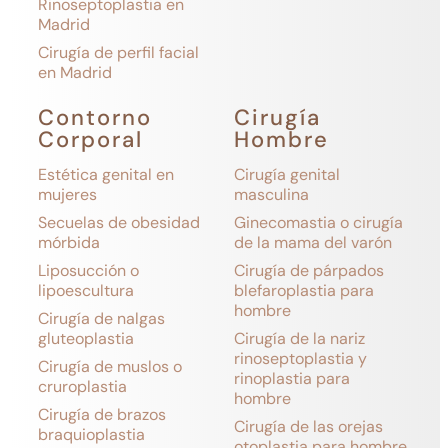
Rinoseptoplastia en
Madrid
Cirugía de perfil facial
en Madrid
Contorno
Cirugía
Corporal
Hombre
Estética genital en
Cirugía genital
mujeres
masculina
Secuelas de obesidad
Ginecomastia o cirugía
mórbida
de la mama del varón
Liposucción o
Cirugía de párpados
lipoescultura
blefaroplastia para
hombre
Cirugía de nalgas
gluteoplastia
Cirugía de la nariz
rinoseptoplastia y
Cirugía de muslos o
rinoplastia para
cruroplastia
hombre
Cirugía de brazos
Cirugía de las orejas
braquioplastia
otoplastia para hombre