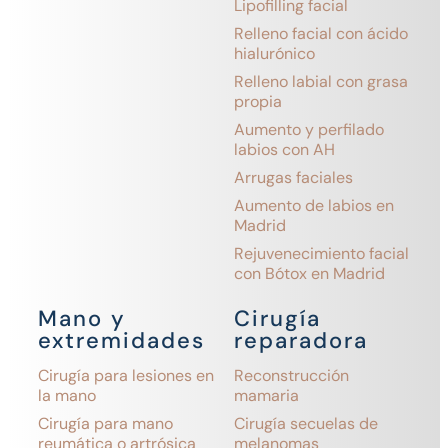
Lipofilling facial
Relleno facial con ácido
hialurónico
Relleno labial con grasa
propia
Aumento y perfilado
labios con AH
Arrugas faciales
Aumento de labios en
Madrid
Rejuvenecimiento facial
con Bótox en Madrid
Mano y
Cirugía
extremidades
reparadora
Cirugía para lesiones en
Reconstrucción
la mano
mamaria
Cirugía para mano
Cirugía secuelas de
reumática o artrósica
melanomas