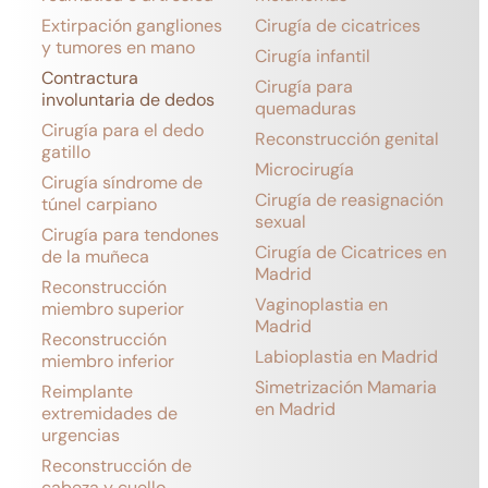
Extirpación gangliones
Cirugía de cicatrices
y tumores en mano
Cirugía infantil
Contractura
Cirugía para
involuntaria de dedos
quemaduras
Cirugía para el dedo
Reconstrucción genital
gatillo
Microcirugía
Cirugía síndrome de
Cirugía de reasignación
túnel carpiano
sexual
Cirugía para tendones
Cirugía de Cicatrices en
de la muñeca
Madrid
Reconstrucción
Vaginoplastia en
miembro superior
Madrid
Reconstrucción
Labioplastia en Madrid
miembro inferior
Simetrización Mamaria
Reimplante
en Madrid
extremidades de
urgencias
Reconstrucción de
cabeza y cuello