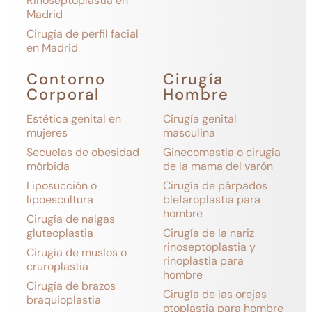
Rinoseptoplastia en
Madrid
Cirugía de perfil facial
en Madrid
Contorno
Cirugía
Corporal
Hombre
Estética genital en
Cirugía genital
mujeres
masculina
Secuelas de obesidad
Ginecomastia o cirugía
mórbida
de la mama del varón
Liposucción o
Cirugía de párpados
lipoescultura
blefaroplastia para
hombre
Cirugía de nalgas
gluteoplastia
Cirugía de la nariz
rinoseptoplastia y
Cirugía de muslos o
rinoplastia para
cruroplastia
hombre
Cirugía de brazos
Cirugía de las orejas
braquioplastia
otoplastia para hombre