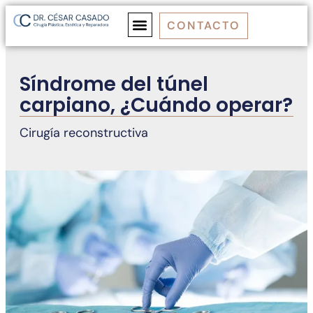
CONTACTO
DR. CASADO
MEDICINA ESTÉTICA
CIRUGÍA ESTÉTICA
CIRUGÍA REPARADORA
Síndrome del túnel
carpiano, ¿Cuándo operar?
Cirugía reconstructiva